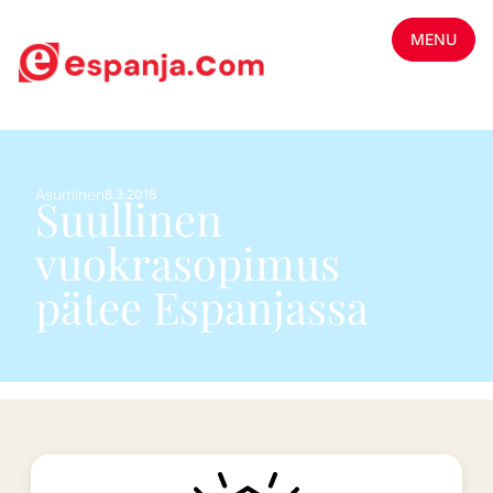
MENU
Asuminen
8.3.2018
Suullinen
vuokrasopimus
pätee Espanjassa