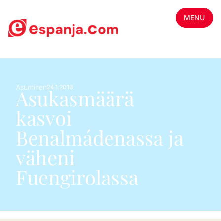
MENU
Asuminen
24.1.2018
Asukasmäärä
kasvoi
Benalmádenassa ja
väheni
Fuengirolassa