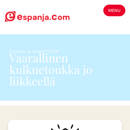
MENU
Eläminen ja lomailu
17.1.2018
Vaarallinen
kulkuetoukka jo
liikkeellä