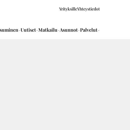
Yrityksille
Yhteystiedot
suminen
Uutiset
Matkailu
Asunnot
Palvelut