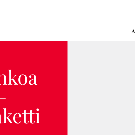
A
inkoa
–
ketti