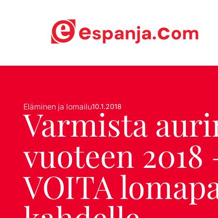
Eläminen ja lomailu
10.1.2018
Varmista aur
vuoteen 2018 
VOITA lomapa
kahdelle