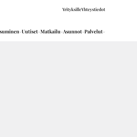
Yrityksille
Yhteystiedot
suminen
Uutiset
Matkailu
Asunnot
Palvelut