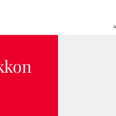
A
kkon