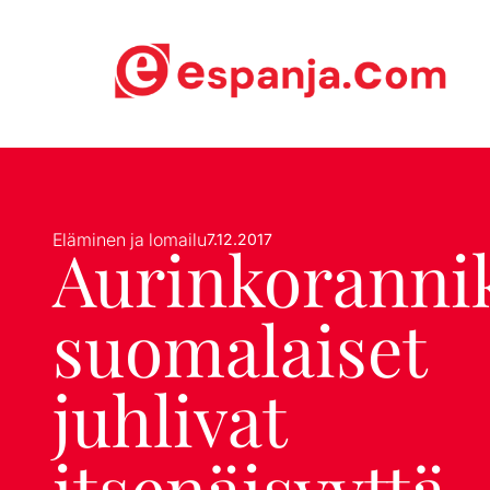
Eläminen ja lomailu
7.12.2017
Aurinkoranni
suomalaiset
juhlivat
itsenäisyyttä