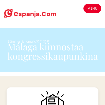
MENU
Eläminen ja lomailu
30.11.2017
Málaga kiinnostaa
kongressikaupunkina