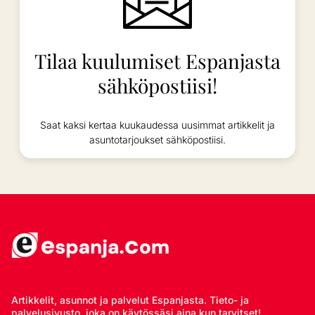
Tilaa kuulumiset Espanjasta
sähköpostiisi!
Saat kaksi kertaa kuukaudessa uusimmat artikkelit ja
asuntotarjoukset sähköpostiisi.
Artikkelit, asunnot ja palvelut Espanjasta. Tieto- ja
palvelusivusto, joka on käytössäsi aina kun tarvitset!