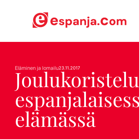
Eläminen ja lomailu
23.11.2017
Joulukoristelu
espanjalaises
elämässä