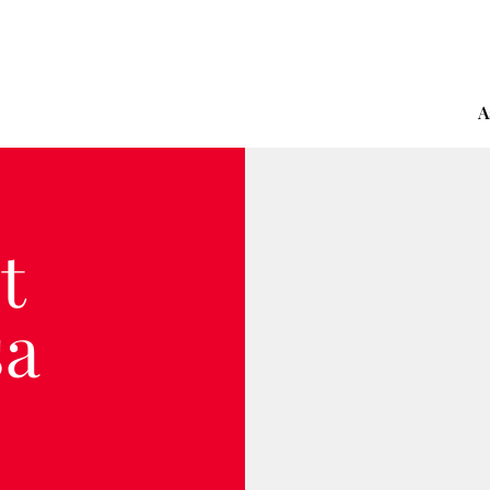
A
t
sa