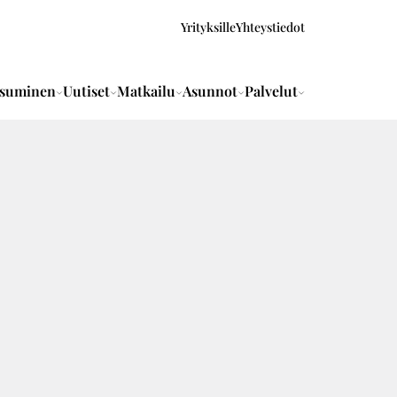
Yrityksille
Yhteystiedot
suminen
Uutiset
Matkailu
Asunnot
Palvelut