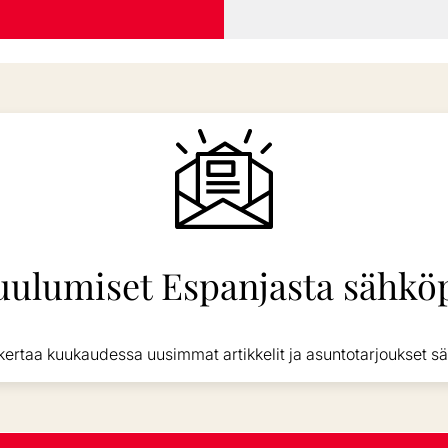
uulumiset Espanjasta sähköp
kertaa kuukaudessa uusimmat artikkelit ja asuntotarjoukset sä