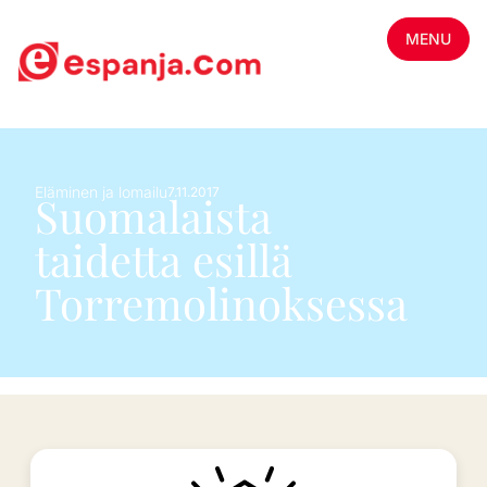
MENU
Eläminen ja lomailu
7.11.2017
Suomalaista
taidetta esillä
Torremolinoksessa