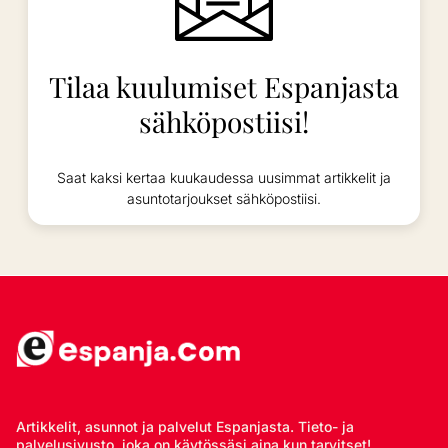
Tilaa kuulumiset Espanjasta
sähköpostiisi!
Saat kaksi kertaa kuukaudessa uusimmat artikkelit ja
asuntotarjoukset sähköpostiisi.
Artikkelit, asunnot ja palvelut Espanjasta. Tieto- ja
palvelusivusto, joka on käytössäsi aina kun tarvitset!