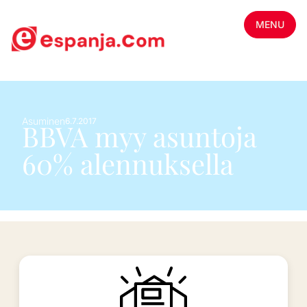
MENU
Asuminen
6.7.2017
BBVA myy asuntoja
60% alennuksella