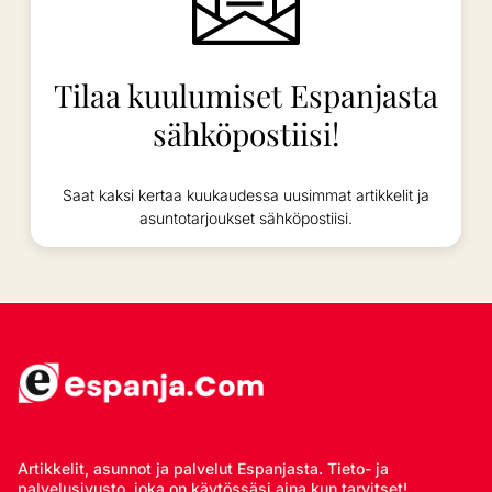
Tilaa kuulumiset Espanjasta
sähköpostiisi!
Saat kaksi kertaa kuukaudessa uusimmat artikkelit ja
asuntotarjoukset sähköpostiisi.
Artikkelit, asunnot ja palvelut Espanjasta. Tieto- ja
palvelusivusto, joka on käytössäsi aina kun tarvitset!