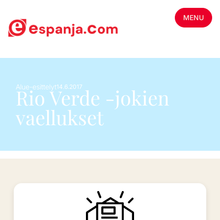
MENU
Alue-esittelyt
14.6.2017
Rio Verde -jokien
vaellukset