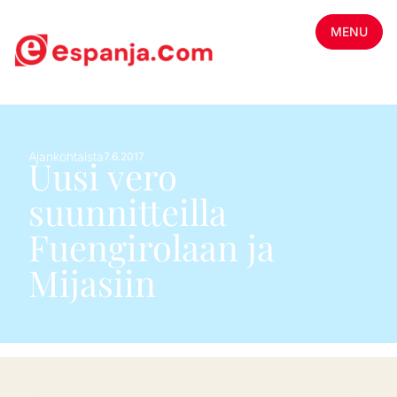
MENU
Ajankohtaista
7.6.2017
Uusi vero
suunnitteilla
Fuengirolaan ja
Mijasiin