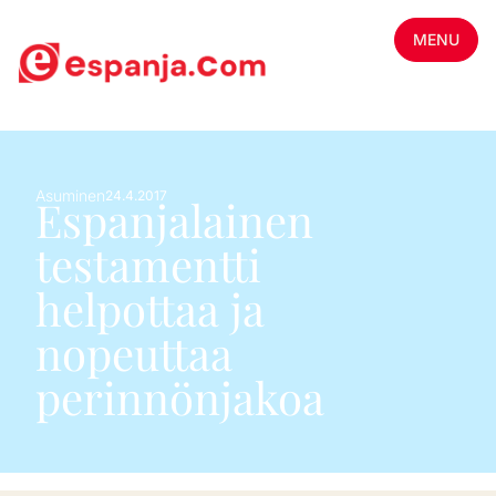
MENU
Asuminen
24.4.2017
Espanjalainen
testamentti
helpottaa ja
nopeuttaa
perinnönjakoa