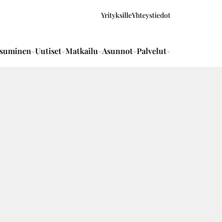
Yrityksille
Yhteystiedot
suminen
Uutiset
Matkailu
Asunnot
Palvelut