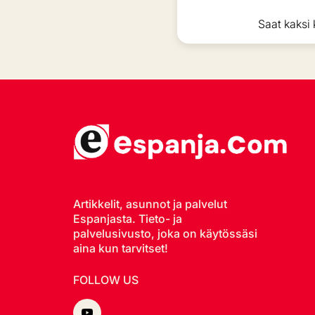
Saat kaksi 
Artikkelit, asunnot ja palvelut
Espanjasta. Tieto- ja
palvelusivusto, joka on käytössäsi
aina kun tarvitset!
FOLLOW US