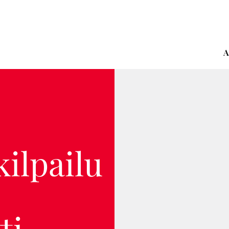
A
ilpailu
ti