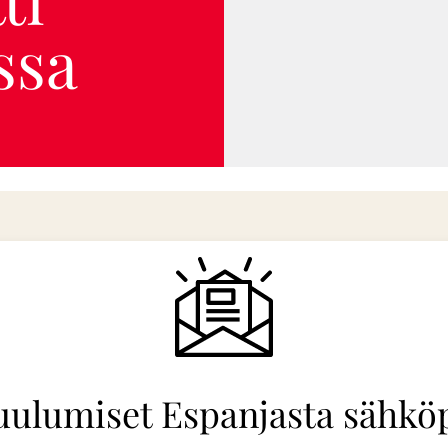
ssa
uulumiset Espanjasta sähköp