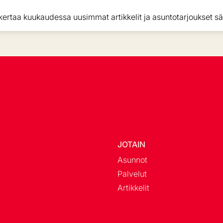
kertaa kuukaudessa uusimmat artikkelit ja asuntotarjoukset sä
JOTAIN
Asunnot
Palvelut
Artikkelit