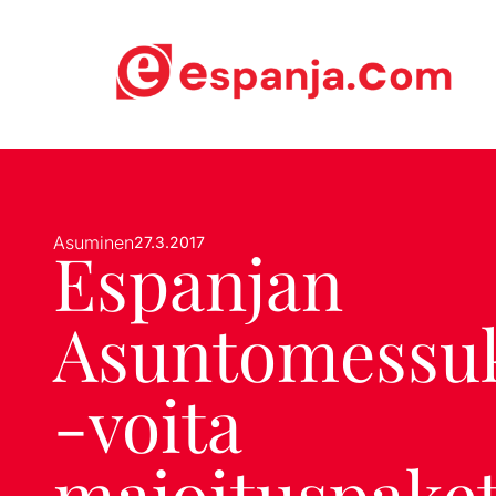
Asuminen
27.3.2017
Espanjan
Asuntomessuk
-voita
majoituspaket