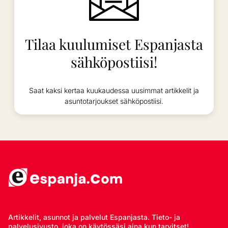
Tilaa kuulumiset Espanjasta
sähköpostiisi!
Saat kaksi kertaa kuukaudessa uusimmat artikkelit ja
asuntotarjoukset sähköpostiisi.
Artikkelit, asunnot ja palvelut Espanjasta. Tieto- ja
palvelusivusto, joka on käytössäsi aina kun tarvitset!