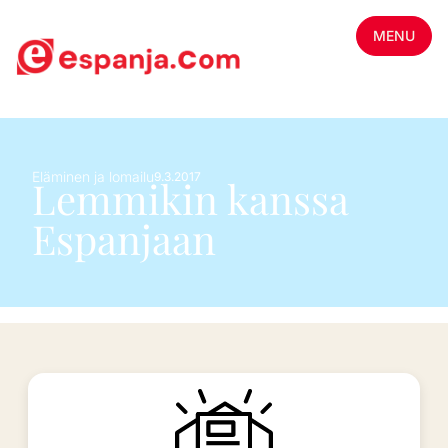
MENU
Eläminen ja lomailu
9.3.2017
Lemmikin kanssa
Espanjaan