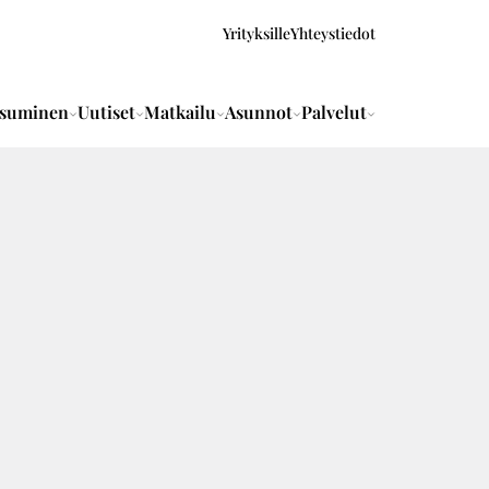
Yrityksille
Yhteystiedot
suminen
Uutiset
Matkailu
Asunnot
Palvelut