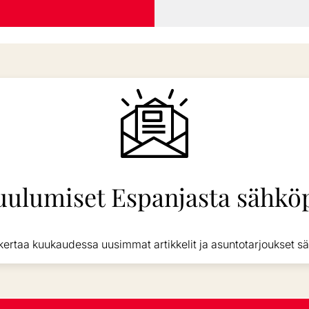
uulumiset Espanjasta sähköp
kertaa kuukaudessa uusimmat artikkelit ja asuntotarjoukset sä