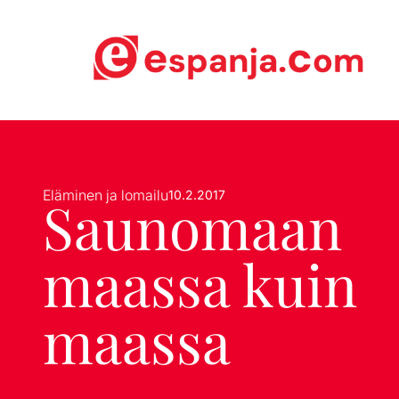
Eläminen ja lomailu
10.2.2017
Saunomaan
maassa kuin
maassa