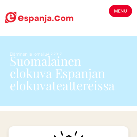
MENU
Eläminen ja lomailu
4.2.2017
Suomalainen
elokuva Espanjan
elokuvateattereissa