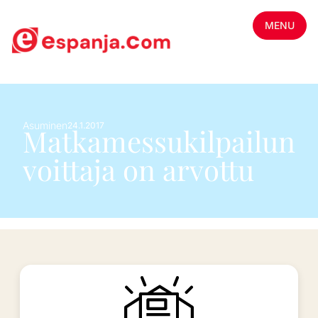
MENU
Asuminen
24.1.2017
Matkamessukilpailun
voittaja on arvottu