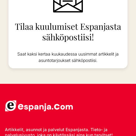
Tilaa kuulumiset Espanjasta
sähköpostiisi!
Saat kaksi kertaa kuukaudessa uusimmat artikkelit ja
asuntotarjoukset sähköpostiisi.
Artikkelit, asunnot ja palvelut Espanjasta. Tieto- ja
palvelusivusto, joka on käytössäsi aina kun tarvitset!