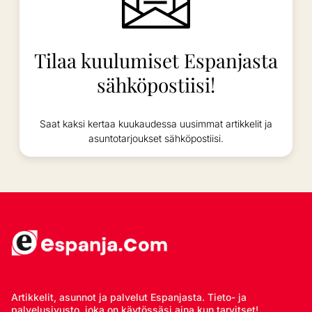
Tilaa kuulumiset Espanjasta
sähköpostiisi!
Saat kaksi kertaa kuukaudessa uusimmat artikkelit ja
asuntotarjoukset sähköpostiisi.
Artikkelit, asunnot ja palvelut Espanjasta. Tieto- ja
palvelusivusto, joka on käytössäsi aina kun tarvitset!