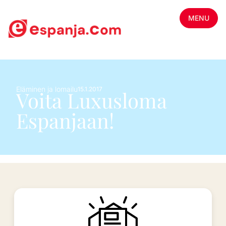
MENU
Eläminen ja lomailu
15.1.2017
Voita Luxusloma
Espanjaan!