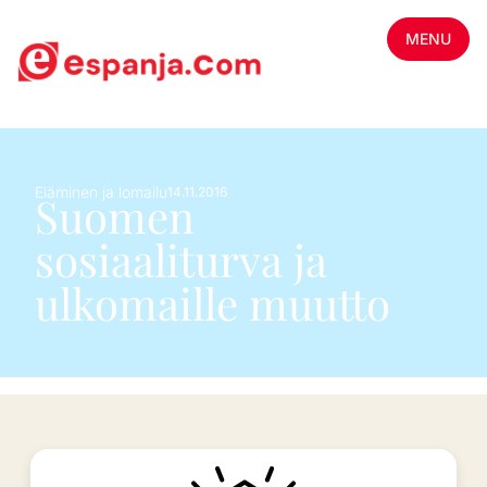
MENU
Eläminen ja lomailu
14.11.2016
Suomen
sosiaaliturva ja
ulkomaille muutto