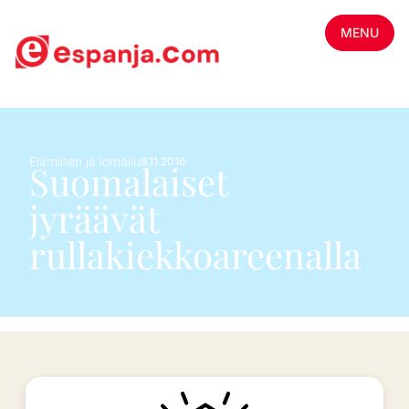
MENU
Eläminen ja lomailu
9.11.2016
Suomalaiset
jyräävät
rullakiekkoareenalla