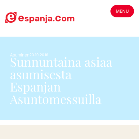
MENU
Asuminen
20.10.2016
Sunnuntaina asiaa
asumisesta
Espanjan
Asuntomessuilla