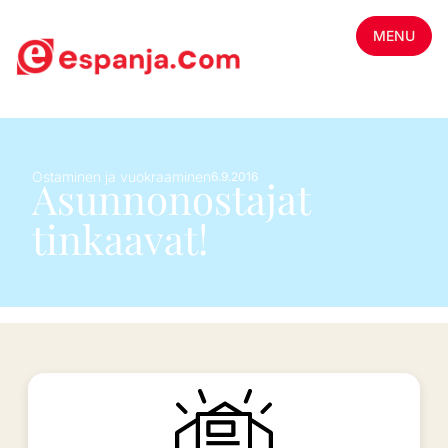
MENU
Ostaminen ja vuokraaminen
6.9.2016
Asunnonostajat
tinkaavat!