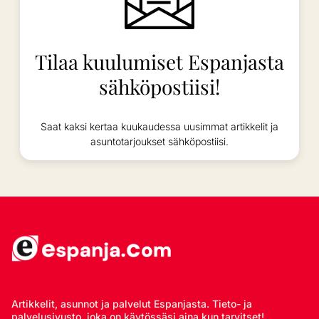
Tilaa kuulumiset Espanjasta
sähköpostiisi!
Saat kaksi kertaa kuukaudessa uusimmat artikkelit ja
asuntotarjoukset sähköpostiisi.
Artikkelit, asunnot ja palvelut Espanjasta. Tieto- ja
palvelusivusto, joka on käytössäsi aina kun tarvitset!