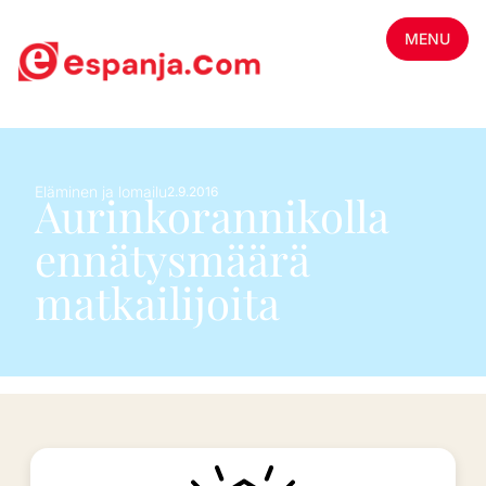
MENU
Eläminen ja lomailu
2.9.2016
Aurinkorannikolla
ennätysmäärä
matkailijoita