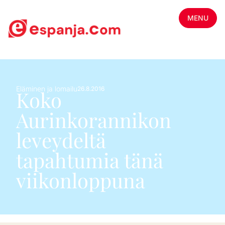
MENU
Eläminen ja lomailu
26.8.2016
Koko
Aurinkorannikon
leveydeltä
tapahtumia tänä
viikonloppuna