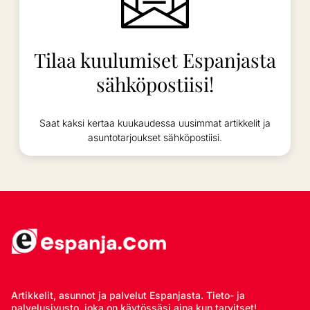
Tilaa kuulumiset Espanjasta
sähköpostiisi!
Saat kaksi kertaa kuukaudessa uusimmat artikkelit ja
asuntotarjoukset sähköpostiisi.
Artikkelit, asunnot ja palvelut Espanjasta. Tieto- ja
palvelusivusto, joka on käytössäsi aina kun tarvitset!