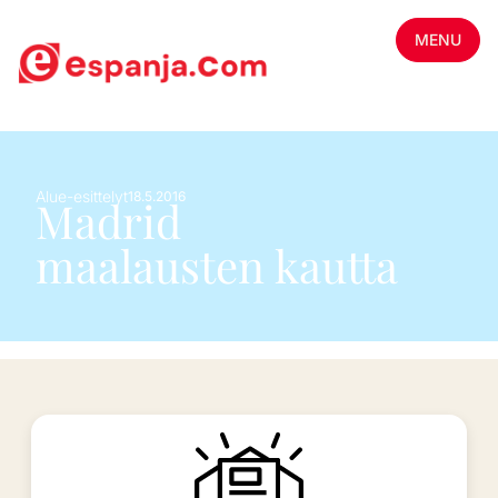
MENU
Alue-esittelyt
18.5.2016
Madrid
maalausten kautta