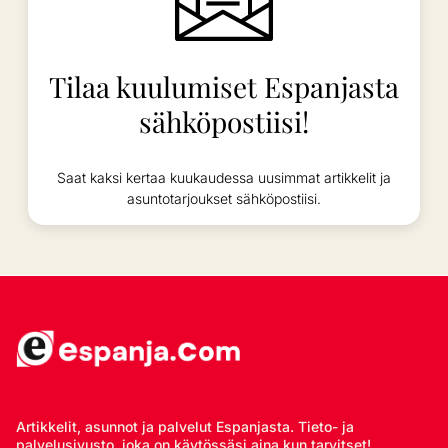
Tilaa kuulumiset Espanjasta
sähköpostiisi!
Saat kaksi kertaa kuukaudessa uusimmat artikkelit ja
asuntotarjoukset sähköpostiisi.
Artikkelit, asunnot ja palvelut Espanjasta. Tieto- ja
palvelusivusto, joka on käytössäsi aina kun tarvitset!