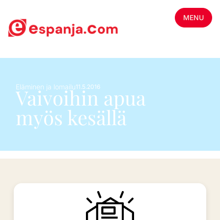
MENU
Eläminen ja lomailu
11.5.2016
Vaivoihin apua
myös kesällä