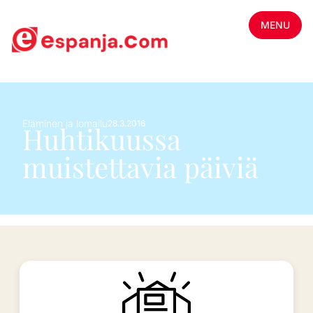
MENU
Eläminen ja lomailu
28.3.2016
Huhtikuussa
muistettavia päiviä