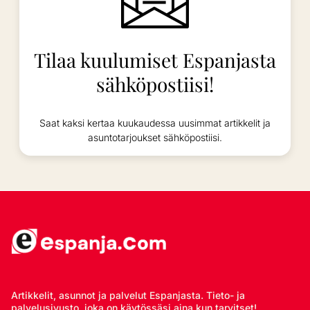
Tilaa kuulumiset Espanjasta
sähköpostiisi!
Saat kaksi kertaa kuukaudessa uusimmat artikkelit ja
asuntotarjoukset sähköpostiisi.
Artikkelit, asunnot ja palvelut Espanjasta. Tieto- ja
palvelusivusto, joka on käytössäsi aina kun tarvitset!