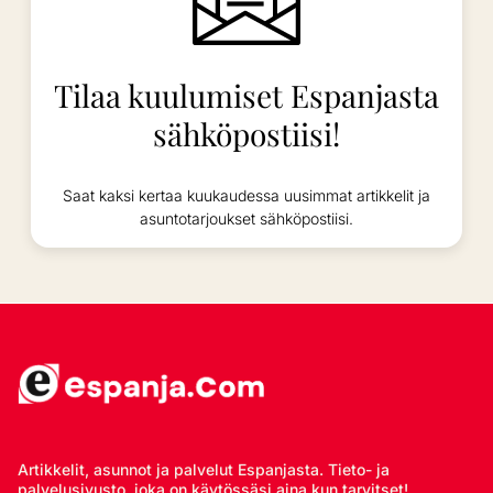
Tilaa kuulumiset Espanjasta
sähköpostiisi!
Saat kaksi kertaa kuukaudessa uusimmat artikkelit ja
asuntotarjoukset sähköpostiisi.
Artikkelit, asunnot ja palvelut Espanjasta. Tieto- ja
palvelusivusto, joka on käytössäsi aina kun tarvitset!