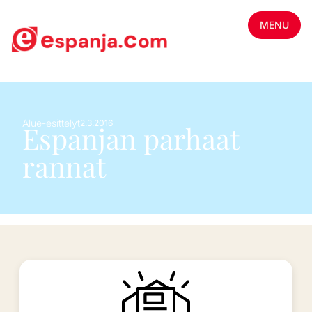
MENU
Alue-esittelyt
2.3.2016
Espanjan parhaat
rannat