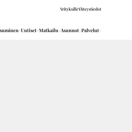
Yrityksille
Yhteystiedot
suminen
Uutiset
Matkailu
Asunnot
Palvelut