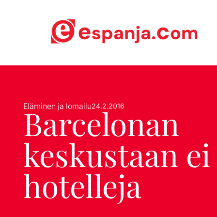
Eläminen ja lomailu
24.2.2016
Barcelonan
keskustaan ei 
hotelleja