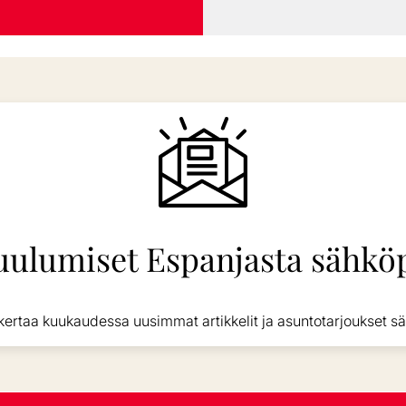
uulumiset Espanjasta sähköp
kertaa kuukaudessa uusimmat artikkelit ja asuntotarjoukset sä