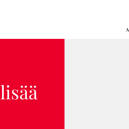
A
lisää