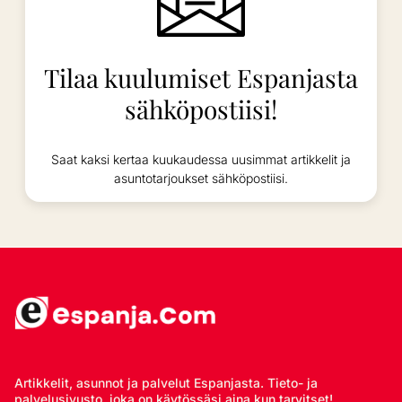
Tilaa kuulumiset Espanjasta
sähköpostiisi!
Saat kaksi kertaa kuukaudessa uusimmat artikkelit ja
asuntotarjoukset sähköpostiisi.
Artikkelit, asunnot ja palvelut Espanjasta. Tieto- ja
palvelusivusto, joka on käytössäsi aina kun tarvitset!