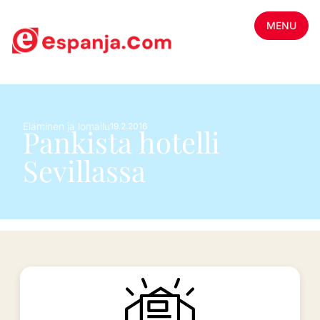
MENU
Eläminen ja lomailu
19.2.2016
Pankista hotelli
Sevillassa