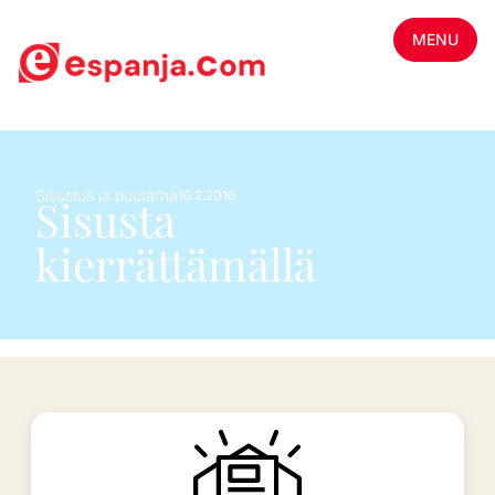
MENU
Sisustus ja puutarha
16.2.2016
Sisusta
kierrättämällä