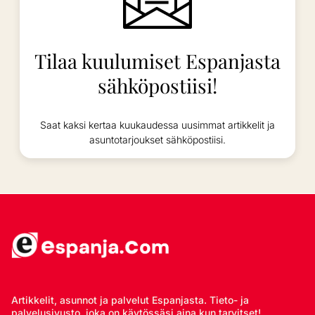
Tilaa kuulumiset Espanjasta
sähköpostiisi!
Saat kaksi kertaa kuukaudessa uusimmat artikkelit ja
asuntotarjoukset sähköpostiisi.
Artikkelit, asunnot ja palvelut Espanjasta. Tieto- ja
palvelusivusto, joka on käytössäsi aina kun tarvitset!