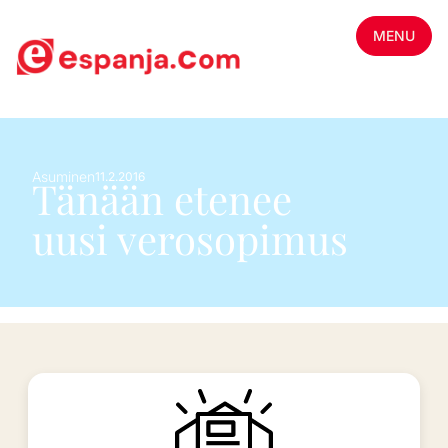
MENU
Asuminen
11.2.2016
Tänään etenee
uusi verosopimus