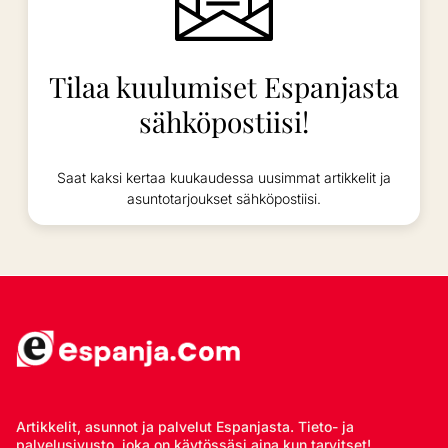
Tilaa kuulumiset Espanjasta
sähköpostiisi!
Saat kaksi kertaa kuukaudessa uusimmat artikkelit ja
asuntotarjoukset sähköpostiisi.
Artikkelit, asunnot ja palvelut Espanjasta. Tieto- ja
palvelusivusto, joka on käytössäsi aina kun tarvitset!