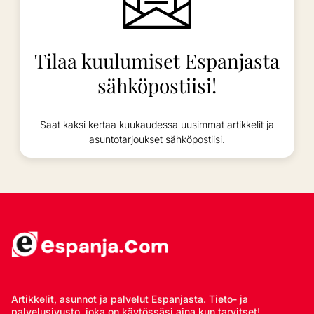
Tilaa kuulumiset Espanjasta
sähköpostiisi!
Saat kaksi kertaa kuukaudessa uusimmat artikkelit ja
asuntotarjoukset sähköpostiisi.
Artikkelit, asunnot ja palvelut Espanjasta. Tieto- ja
palvelusivusto, joka on käytössäsi aina kun tarvitset!