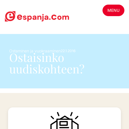
MENU
Ostaminen ja vuokraaminen
22.1.2016
Ostaisinko
uudiskohteen?