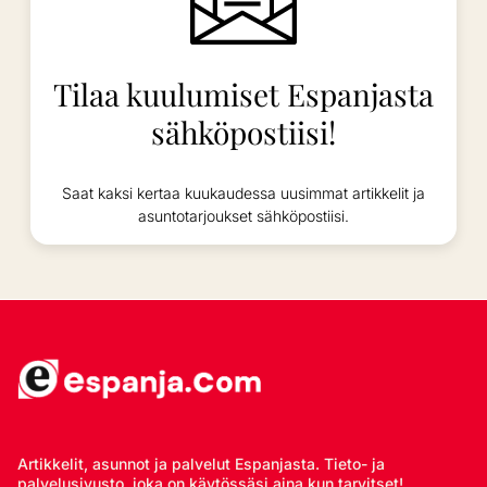
Tilaa kuulumiset Espanjasta
sähköpostiisi!
Saat kaksi kertaa kuukaudessa uusimmat artikkelit ja
asuntotarjoukset sähköpostiisi.
Artikkelit, asunnot ja palvelut Espanjasta. Tieto- ja
palvelusivusto, joka on käytössäsi aina kun tarvitset!