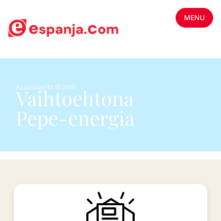
MENU
Asuminen
10.10.2015
Vaihtoehtona
Pepe-energia