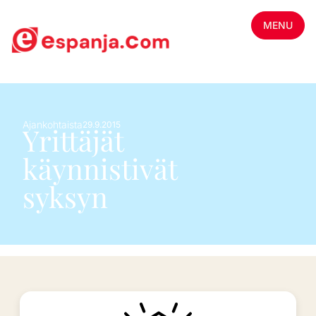
MENU
Ajankohtaista
29.9.2015
Yrittäjät
käynnistivät
syksyn