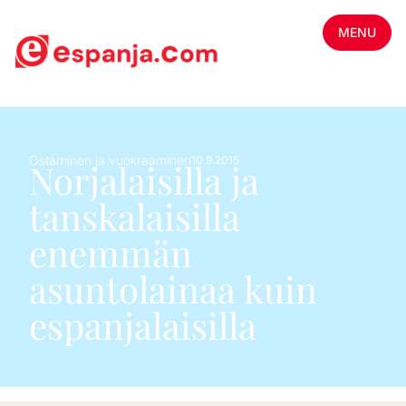
MENU
Ostaminen ja vuokraaminen
10.9.2015
Norjalaisilla ja
tanskalaisilla
enemmän
asuntolainaa kuin
espanjalaisilla