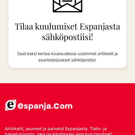
Tilaa kuulumiset Espanjasta
sähköpostiisi!
Saat kaksi kertaa kuukaudessa uusimmat artikkelit ja
asuntotarjoukset sähköpostiisi.
Artikkelit, asunnot ja palvelut Espanjasta. Tieto- ja
palvelusivusto, joka on käytössäsi aina kun tarvitset!