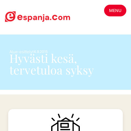
MENU
Alue-esittelyt
4.9.2015
Hyvästi kesä,
tervetuloa syksy