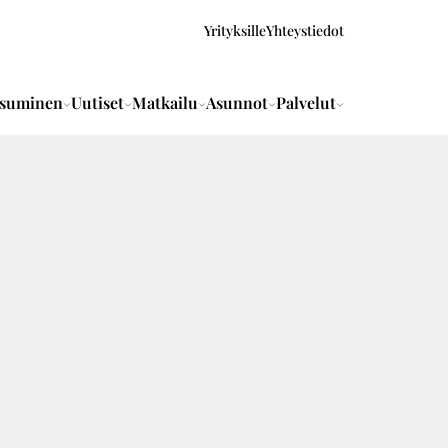
Yrityksille
Yhteystiedot
suminen
Uutiset
Matkailu
Asunnot
Palvelut