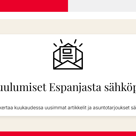
uulumiset Espanjasta sähköp
kertaa kuukaudessa uusimmat artikkelit ja asuntotarjoukset sä