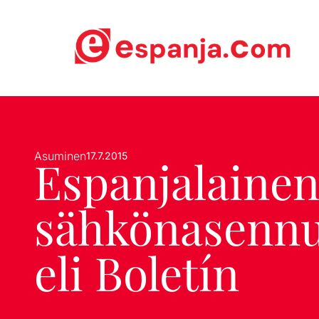
Asuminen
17.7.2015
Espanjalaine
sähkönasennu
eli Boletín