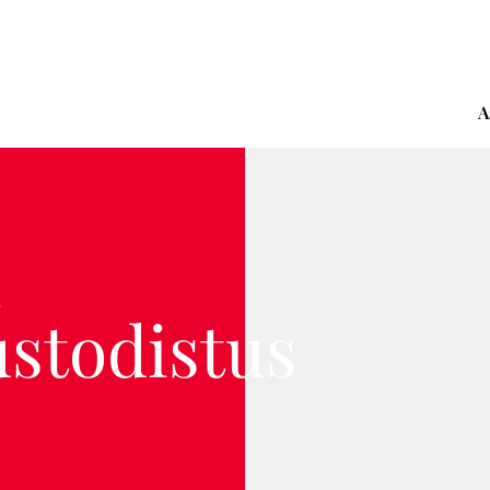
A
n
stodistus