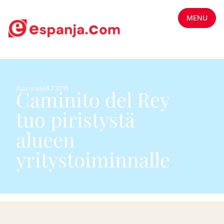
MENU
Ajanviete
8.7.2015
Caminito del Rey
tuo piristystä
alueen
yritystoiminnalle