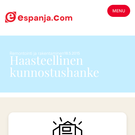
MENU
Remontointi ja rakentaminen
18.5.2015
Haasteellinen
kunnostushanke