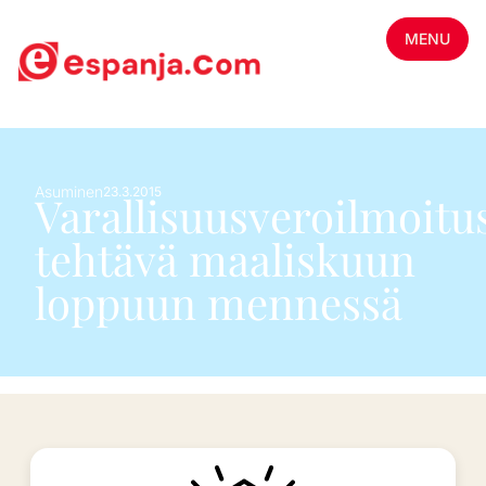
MENU
Asuminen
23.3.2015
Varallisuusveroilmoitu
tehtävä maaliskuun
loppuun mennessä