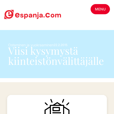
MENU
Ostaminen ja vuokraaminen
22.2.2015
Viisi kysymystä
kiinteistönvälittäjälle