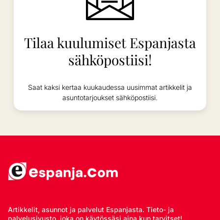
Tilaa kuulumiset Espanjasta
sähköpostiisi!
Saat kaksi kertaa kuukaudessa uusimmat artikkelit ja
asuntotarjoukset sähköpostiisi.
Artikkelit, asunnot ja palvelut Espanjasta. Tieto- ja
palvelusivusto, joka on käytössäsi aina kun tarvitset!