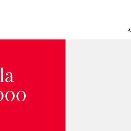
A
la
.000