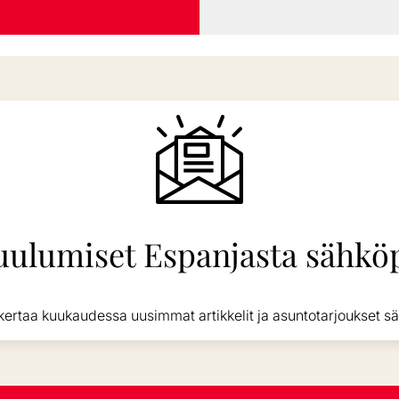
uulumiset Espanjasta sähköp
kertaa kuukaudessa uusimmat artikkelit ja asuntotarjoukset sä