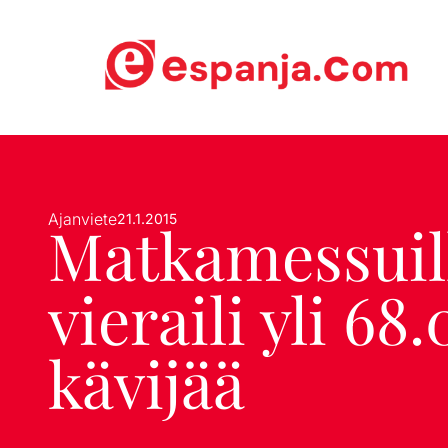
Ajanviete
21.1.2015
Matkamessuil
vieraili yli 68
kävijää