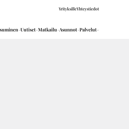
Yrityksille
Yhteystiedot
suminen
Uutiset
Matkailu
Asunnot
Palvelut