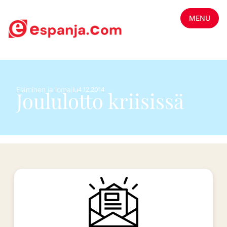
MENU
Eläminen ja lomailu
4.12.2014
Joululotto kriisissä