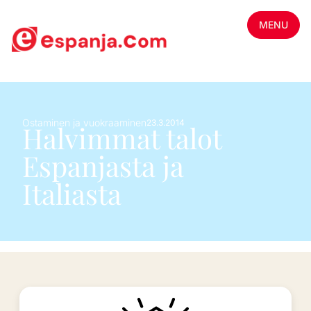
MENU
Ostaminen ja vuokraaminen
23.3.2014
Halvimmat talot
Espanjasta ja
Italiasta