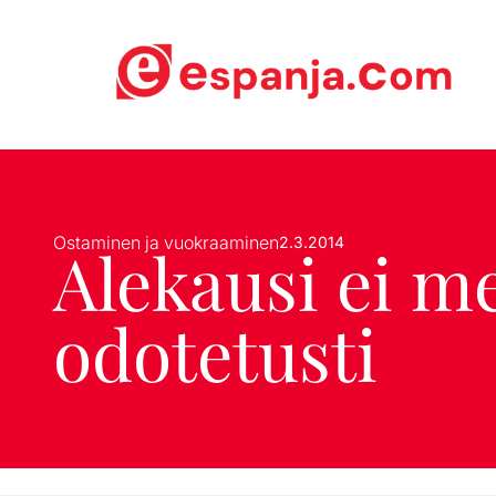
Ostaminen ja vuokraaminen
2.3.2014
Alekausi ei m
odotetusti