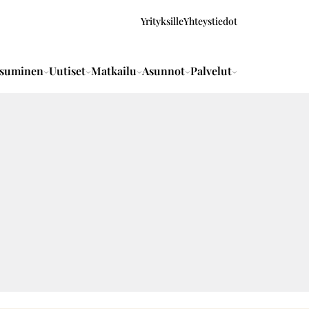
Yrityksille
Yhteystiedot
suminen
Uutiset
Matkailu
Asunnot
Palvelut