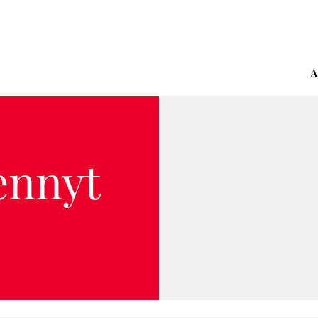
A
ennyt