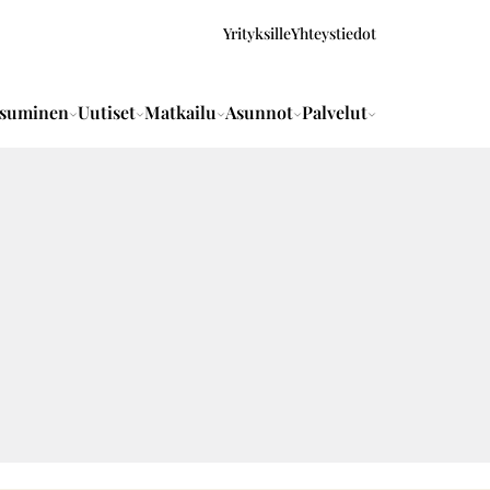
Yrityksille
Yhteystiedot
suminen
Uutiset
Matkailu
Asunnot
Palvelut