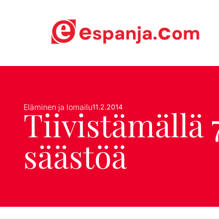
Eläminen ja lomailu
11.2.2014
Tiivistämällä
säästöä