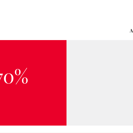
A
 70%