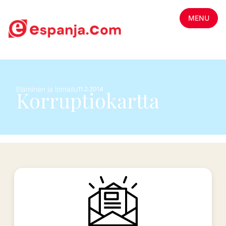
MENU
Eläminen ja lomailu
11.2.2014
Korruptiokartta