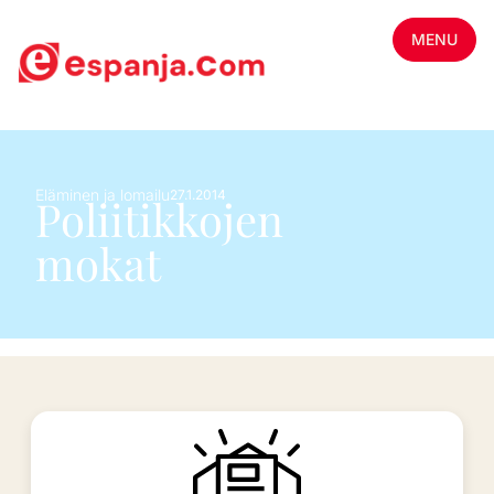
MENU
Eläminen ja lomailu
27.1.2014
Poliitikkojen
mokat