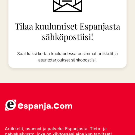
Tilaa kuulumiset Espanjasta
sähköpostiisi!
Saat kaksi kertaa kuukaudessa uusimmat artikkelit ja
asuntotarjoukset sähköpostiisi.
Artikkelit, asunnot ja palvelut Espanjasta. Tieto- ja
palvelusivusto, joka on käytössäsi aina kun tarvitset!