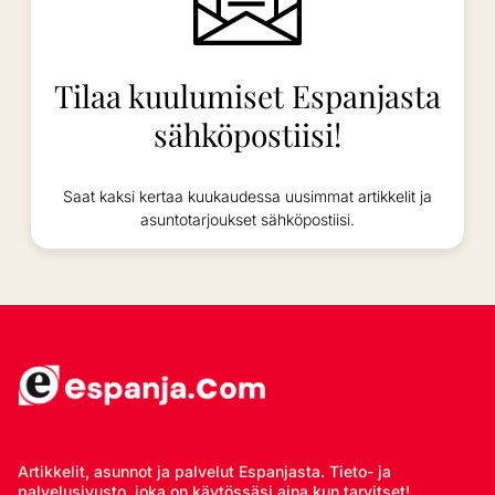
Tilaa kuulumiset Espanjasta
sähköpostiisi!
Saat kaksi kertaa kuukaudessa uusimmat artikkelit ja
asuntotarjoukset sähköpostiisi.
Artikkelit, asunnot ja palvelut Espanjasta. Tieto- ja
palvelusivusto, joka on käytössäsi aina kun tarvitset!