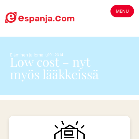
MENU
Eläminen ja lomailu
19.1.2014
Low cost – nyt
myös lääkkeissä